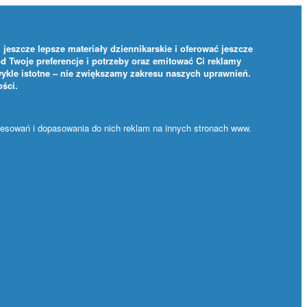
jeszcze lepsze materiały dziennikarskie i oferować jeszcze
d Twoje preferencje i potrzeby oraz emitować Ci reklamy
ykle istotne – nie zwiększamy zakresu naszych uprawnień.
ości
.
eresowań i dopasowania do nich reklam na innych stronach www.