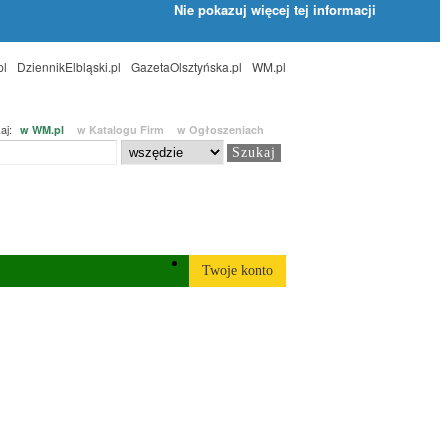
Nie pokazuj więcej tej informacji
pl
DziennikElbląski.pl
GazetaOlsztyńska.pl
WM.pl
aj:
w WM.pl
w Katalogu Firm
w Ogłoszeniach
Twoje konto