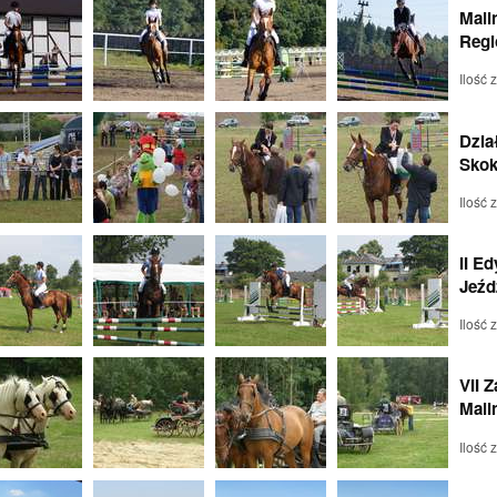
Mali
Regi
Ilość 
Dzia
Skok
Ilość 
II E
Jeźd
Ilość 
VII 
Mali
Ilość 