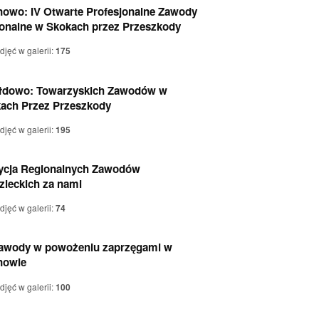
nowo: IV Otwarte Profesjonalne Zawody
onalne w Skokach przez Przeszkody
zdjęć w galerii:
175
łdowo: Towarzyskich Zawodów w
ach Przez Przeszkody
zdjęć w galerii:
195
dycja Regionalnych Zawodów
zieckich za nami
zdjęć w galerii:
74
Zawody w powożeniu zaprzęgami w
nowie
zdjęć w galerii:
100