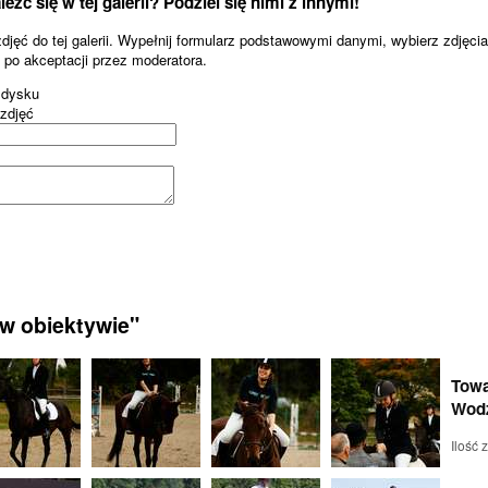
źć się w tej galerii? Podziel się nimi z innymi!
ęć do tej galerii. Wypełnij formularz podstawowymi danymi, wybierz zdjęcia z
i po akceptacji przez moderatora.
 dysku
 zdjęć
 w obiektywie"
Towa
Wod
Ilość 