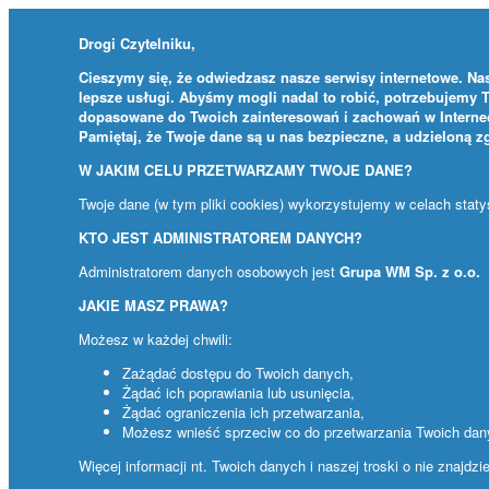
Drogi Czytelniku,
Cieszymy się, że odwiedzasz nasze serwisy internetowe. Nas
lepsze usługi. Abyśmy mogli nadal to robić, potrzebujemy 
dopasowane do Twoich zainteresowań i zachowań w Internec
Pamiętaj, że Twoje dane są u nas bezpieczne, a udzieloną 
W JAKIM CELU PRZETWARZAMY TWOJE DANE?
Twoje dane (w tym pliki cookies) wykorzystujemy w celach stat
KTO JEST ADMINISTRATOREM DANYCH?
Administratorem danych osobowych jest
Grupa WM Sp. z o.o.
JAKIE MASZ PRAWA?
Możesz w każdej chwili:
Zażądać dostępu do Twoich danych,
Żądać ich poprawiania lub usunięcia,
Żądać ograniczenia ich przetwarzania,
Możesz wnieść sprzeciw co do przetwarzania Twoich da
Więcej informacji nt. Twoich danych i naszej troski o nie znajdz