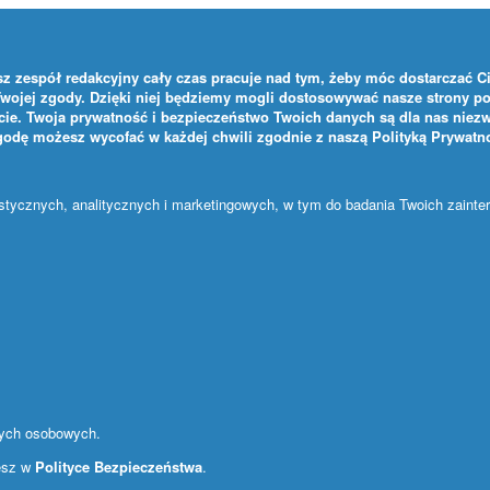
z zespół redakcyjny cały czas pracuje nad tym, żeby móc dostarczać Ci 
Twojej zgody. Dzięki niej będziemy mogli dostosowywać nasze strony po
ie. Twoja prywatność i bezpieczeństwo Twoich danych są dla nas niezw
zgodę możesz wycofać w każdej chwili zgodnie z naszą
Polityką Prywatn
ystycznych, analitycznych i marketingowych, w tym do badania Twoich zaint
nych osobowych.
iesz w
Polityce Bezpieczeństwa
.