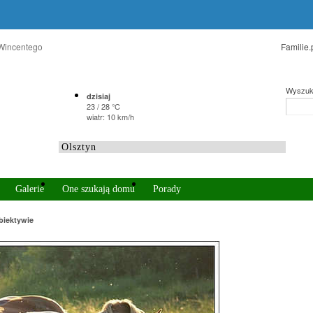
 Wincentego
Familie.
Wyszuk
dzisiaj
23 / 28 °C
wiatr: 10 km/h
Galerie
One szukają domu
Porady
biektywie