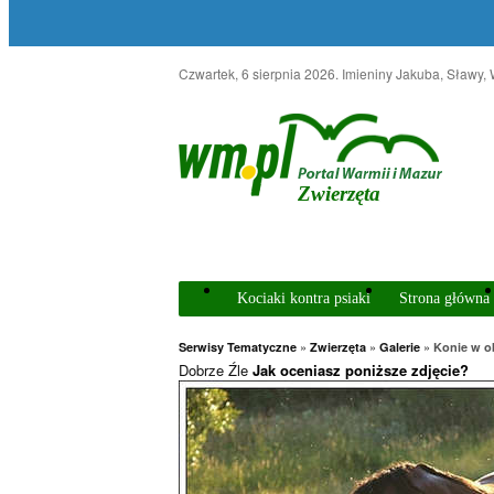
Czwartek, 6 sierpnia 2026
. Imieniny Jakuba, Sławy,
Zwierzęta
Kociaki kontra psiaki
Strona główna
Serwisy Tematyczne
»
Zwierzęta
»
Galerie
» Konie w o
Dobrze
Źle
Jak oceniasz poniższe zdjęcie?