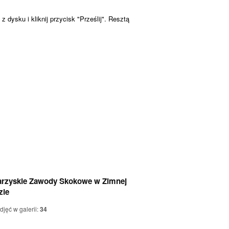
 dysku i kliknij przycisk "Prześlij". Resztą
rzyskie Zawody Skokowe w Zimnej
zie
zdjęć w galerii:
34