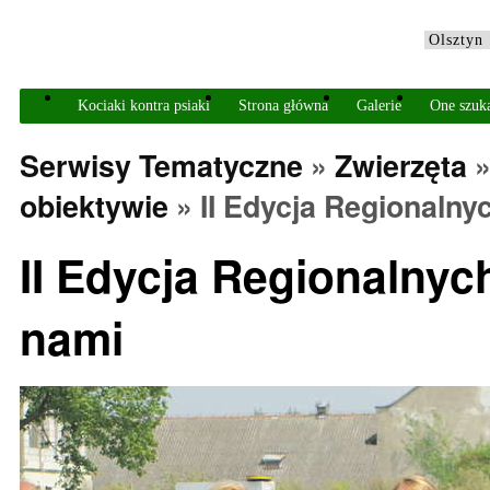
Kociaki kontra psiaki
Strona główna
Galerie
One szuk
Serwisy Tematyczne
»
Zwierzęta
obiektywie
» II Edycja Regionaln
II Edycja Regionalny
nami