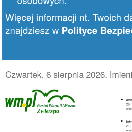
osobowych.
Więcej informacji nt. Twoich da
znajdziesz w
Polityce Bezpi
Czwartek, 6 sierpnia 2026
. Imie
dzis
26 /
wiat
Zwierzęta
jutr
21 /
wiat