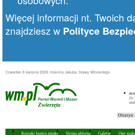
osobowych.
Więcej informacji nt. Twoich da
znajdziesz w
Polityce Bezpi
Czwartek, 6 sierpnia 2026
. Imieniny Jakuba, Sławy, Wincentego
dzis
23 /
wiat
Zwierzęta
Kociaki kontra psiaki
Strona główna
Galerie
One szuk