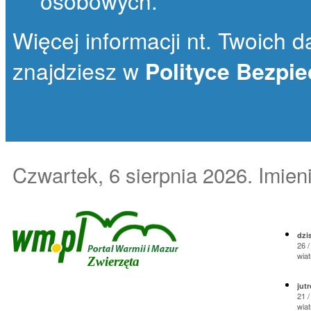
osobowych.
Więcej informacji nt. Twoich da
znajdziesz w
Polityce Bezpi
Czwartek, 6 sierpnia 2026
. Imie
dzis
26 /
wiat
Zwierzęta
jutr
21 /
wiat