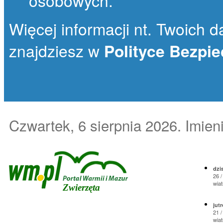
osobowych.
Więcej informacji nt. Twoich da
znajdziesz w
Polityce Bezpi
Czwartek, 6 sierpnia 2026
. Imie
dzis
26 /
wiat
Zwierzęta
jutr
21 /
wiat