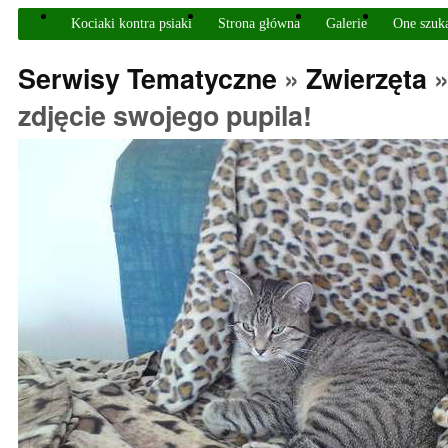
Kociaki kontra psiaki
Strona główna
Galerie
One szuk
Serwisy Tematyczne
»
Zwierzęta
zdjęcie swojego pupila!