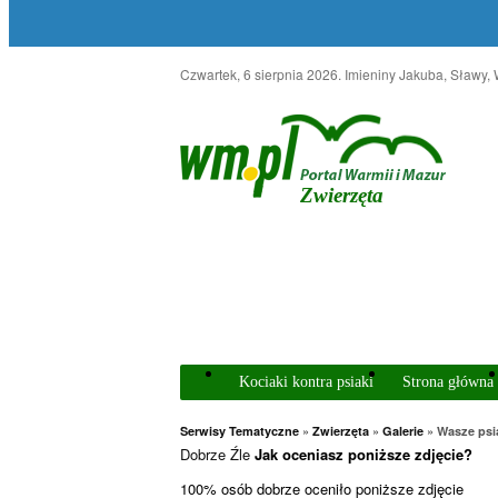
Czwartek, 6 sierpnia 2026
. Imieniny Jakuba, Sławy,
Zwierzęta
Kociaki kontra psiaki
Strona główna
Serwisy Tematyczne
»
Zwierzęta
»
Galerie
» Wasze psi
Dobrze
Źle
Jak oceniasz poniższe zdjęcie?
100% osób dobrze oceniło poniższe zdjęcie