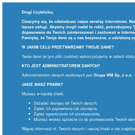
Drogi Czytelniku,
Cieszymy się, że odwiedzasz nasze serwisy internetowe. Nas
lepsze usługi. Abyśmy mogli nadal to robić, potrzebujemy 
dopasowane do Twoich zainteresowań i zachowań w Internec
Pamiętaj, że Twoje dane są u nas bezpieczne, a udzieloną 
W JAKIM CELU PRZETWARZAMY TWOJE DANE?
Twoje dane (w tym pliki cookies) wykorzystujemy w celach stat
KTO JEST ADMINISTRATOREM DANYCH?
Administratorem danych osobowych jest
Grupa WM Sp. z o.o.
JAKIE MASZ PRAWA?
Możesz w każdej chwili:
Zażądać dostępu do Twoich danych,
Żądać ich poprawiania lub usunięcia,
Żądać ograniczenia ich przetwarzania,
Możesz wnieść sprzeciw co do przetwarzania Twoich da
Więcej informacji nt. Twoich danych i naszej troski o nie znajdz