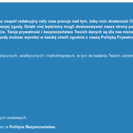
z zespół redakcyjny cały czas pracuje nad tym, żeby móc dostarczać Ci 
Twojej zgody. Dzięki niej będziemy mogli dostosowywać nasze strony po
ie. Twoja prywatność i bezpieczeństwo Twoich danych są dla nas niezw
zgodę możesz wycofać w każdej chwili zgodnie z naszą
Polityką Prywatn
ystycznych, analitycznych i marketingowych, w tym do badania Twoich zaint
nych osobowych.
iesz w
Polityce Bezpieczeństwa
.