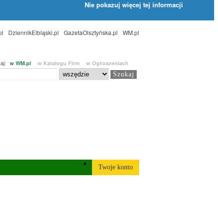
Nie pokazuj więcej tej informacji
pl
DziennikElbląski.pl
GazetaOlsztyńska.pl
WM.pl
aj:
w WM.pl
w Katalogu Firm
w Ogłoszeniach
Twoje konto