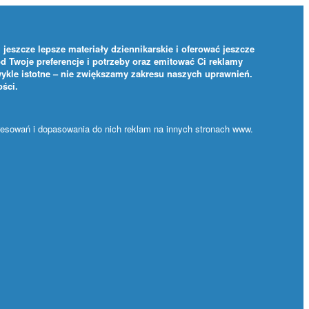
jeszcze lepsze materiały dziennikarskie i oferować jeszcze
d Twoje preferencje i potrzeby oraz emitować Ci reklamy
ykle istotne – nie zwiększamy zakresu naszych uprawnień.
ości
.
eresowań i dopasowania do nich reklam na innych stronach www.