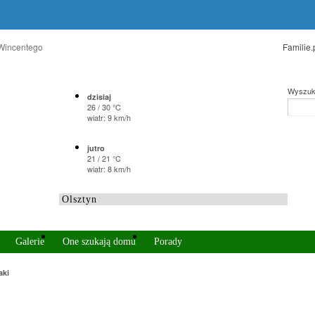
 Wincentego
Familie.
Wyszuk
dzisiaj
26 / 30 °C
wiatr: 9 km/h
jutro
21 / 21 °C
wiatr: 8 km/h
Galerie
One szukają domu
Porady
aki