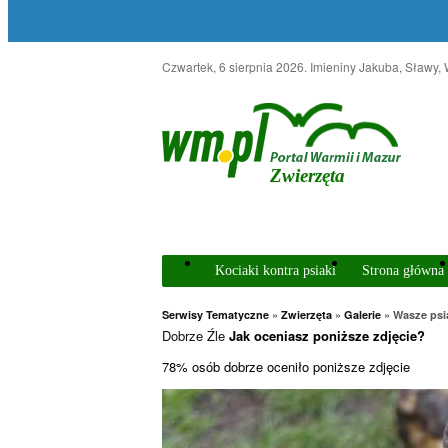
Czwartek, 6 sierpnia 2026
. Imieniny Jakuba, Sławy,
Zwierzęta
Kociaki kontra psiaki
Strona główna
Serwisy Tematyczne
»
Zwierzęta
»
Galerie
» Wasze psi
Dobrze
Źle
Jak oceniasz poniższe zdjęcie?
78% osób dobrze oceniło poniższe zdjęcie