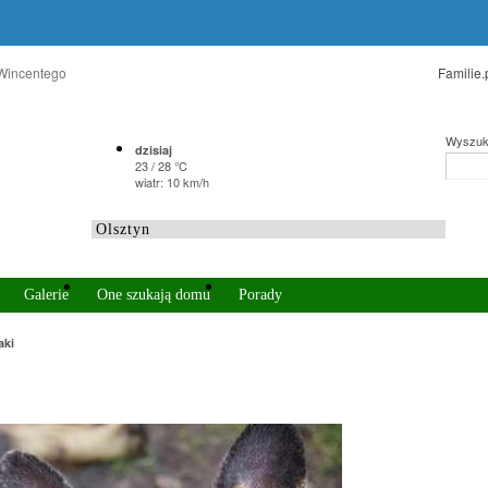
 Wincentego
Familie.
Wyszuk
dzisiaj
23 / 28 °C
wiatr: 10 km/h
Galerie
One szukają domu
Porady
aki