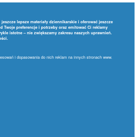
jeszcze lepsze materiały dziennikarskie i oferować jeszcze
d Twoje preferencje i potrzeby oraz emitować Ci reklamy
ykle istotne – nie zwiększamy zakresu naszych uprawnień.
ości
.
eresowań i dopasowania do nich reklam na innych stronach www.