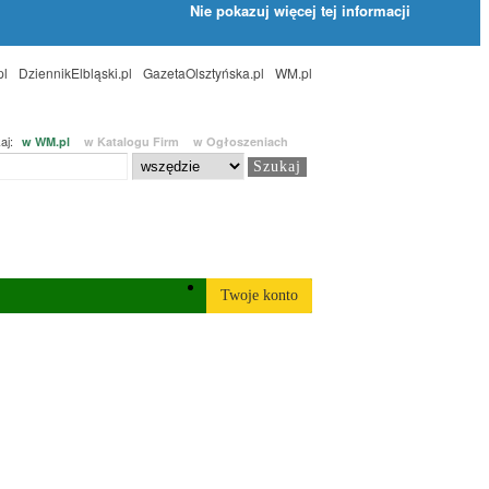
Nie pokazuj więcej tej informacji
pl
DziennikElbląski.pl
GazetaOlsztyńska.pl
WM.pl
aj:
w WM.pl
w Katalogu Firm
w Ogłoszeniach
Twoje konto