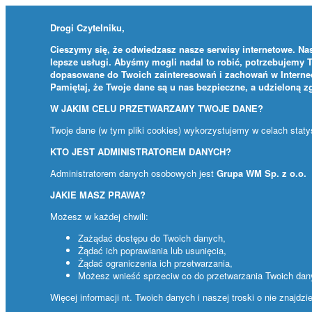
Drogi Czytelniku,
Cieszymy się, że odwiedzasz nasze serwisy internetowe. Nas
lepsze usługi. Abyśmy mogli nadal to robić, potrzebujemy 
dopasowane do Twoich zainteresowań i zachowań w Internec
Pamiętaj, że Twoje dane są u nas bezpieczne, a udzieloną 
W JAKIM CELU PRZETWARZAMY TWOJE DANE?
Twoje dane (w tym pliki cookies) wykorzystujemy w celach stat
KTO JEST ADMINISTRATOREM DANYCH?
Administratorem danych osobowych jest
Grupa WM Sp. z o.o.
JAKIE MASZ PRAWA?
Możesz w każdej chwili:
Zażądać dostępu do Twoich danych,
Żądać ich poprawiania lub usunięcia,
Żądać ograniczenia ich przetwarzania,
Możesz wnieść sprzeciw co do przetwarzania Twoich da
Więcej informacji nt. Twoich danych i naszej troski o nie znajdz