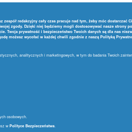
z zespół redakcyjny cały czas pracuje nad tym, żeby móc dostarczać Ci 
Twojej zgody. Dzięki niej będziemy mogli dostosowywać nasze strony po
ie. Twoja prywatność i bezpieczeństwo Twoich danych są dla nas niezw
zgodę możesz wycofać w każdej chwili zgodnie z naszą
Polityką Prywatn
ystycznych, analitycznych i marketingowych, w tym do badania Twoich zaint
nych osobowych.
iesz w
Polityce Bezpieczeństwa
.